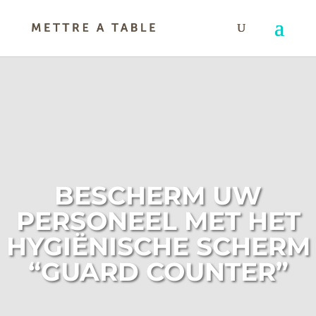
BESCHERM UW
PERSONEEL MET HET
HYGIËNISCHE SCHERM
“GUARD COUNTER”