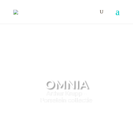
OMNIA
Arthur Krupp -
Porselein collectie