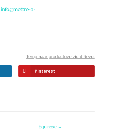
a
info@mettre-a-
Terug naar productoverzicht Revol
Pinterest
Equinoxe
→