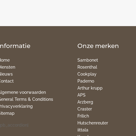
Informatie
Onze merken
Home
Sambonet
Diensten
Rosenthal
Nieuws
Cookplay
Contact
Paderno
Arthur krupp
Algemene voorwaarden
APS
General Terms & Conditions
Arzberg
Privacyverklaring
Craster
Sitemap
Frilich
Hutschenreuter
pb_accordion]
iittala