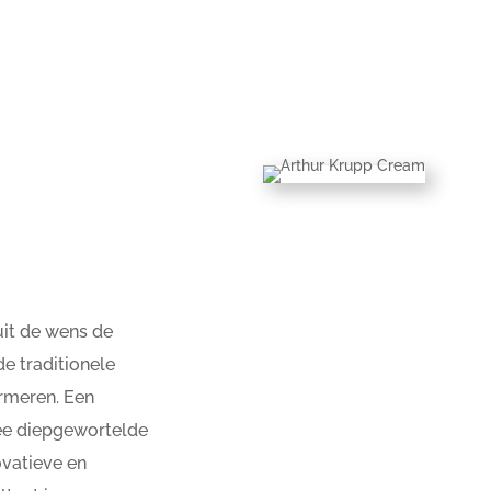
;
uit de wens de
de traditionele
ormeren. Een
ee diepgewortelde
ovatieve en