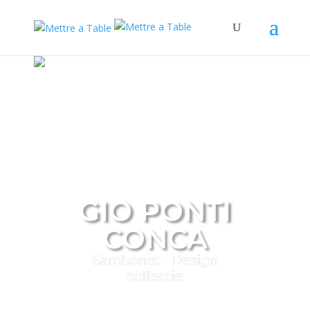
GIO PONTI
CONCA
Sambonet - Design
collectie