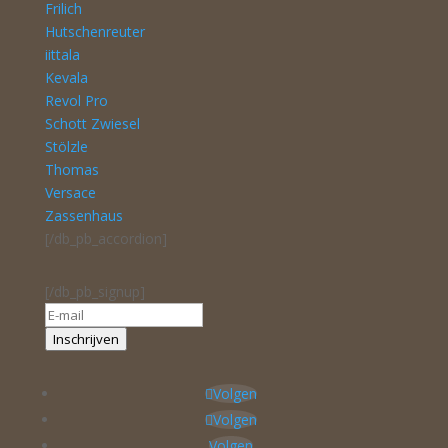
Frilich
Hutschenreuter
iittala
Kevala
Revol Pro
Schott Zwiesel
Stölzle
Thomas
Versace
Zassenhaus
[/db_pb_accordion]
[/db_pb_signup]
Inschrijven
Volgen
Volgen
Volgen