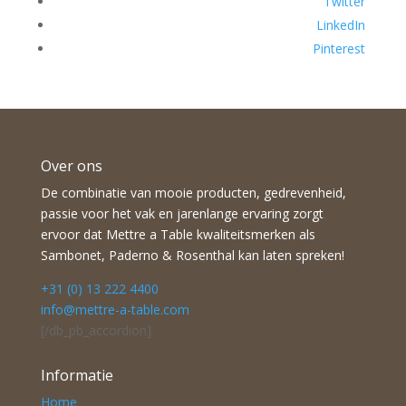
Twitter
LinkedIn
Pinterest
Over ons
De combinatie van mooie producten, gedrevenheid,
passie voor het vak en jarenlange ervaring zorgt
ervoor dat Mettre a Table kwaliteitsmerken als
Sambonet, Paderno & Rosenthal kan laten spreken!
+31 (0) 13 222 4400
info@mettre-a-table.com
[/db_pb_accordion]
Informatie
Home