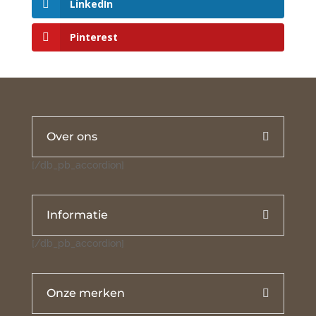
LinkedIn
Pinterest
Over ons
[/db_pb_accordion]
Informatie
[/db_pb_accordion]
Onze merken