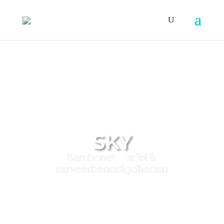
SKY
Sambonet - Tafel &
serveerbenodigdheden