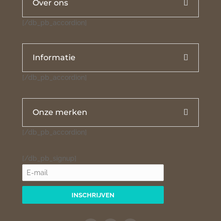
Over ons
[/db_pb_accordion]
Informatie
[/db_pb_accordion]
Onze merken
[/db_pb_accordion]
[/db_pb_signup]
INSCHRIJVEN