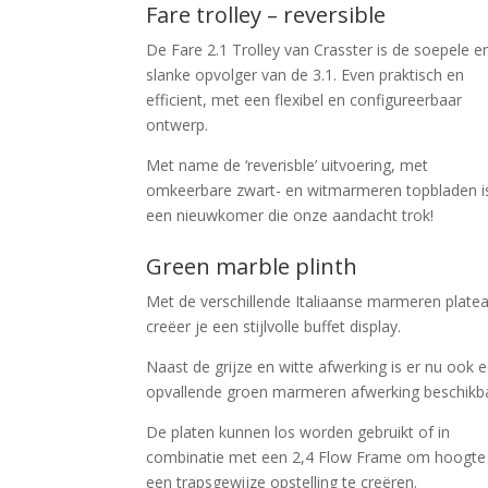
Fare trolley – reversible
De Fare 2.1 Trolley van Crasster is de soepele e
slanke opvolger van de 3.1. Even praktisch en
efficient, met een flexibel en configureerbaar
ontwerp.
Met name de ‘reverisble’ uitvoering, met
omkeerbare zwart- en witmarmeren topbladen i
een nieuwkomer die onze aandacht trok!
Green marble plinth
Met de verschillende Italiaanse marmeren platea
creëer je een stijlvolle buffet display.
Naast de grijze en witte afwerking is er nu ook 
opvallende groen marmeren afwerking beschikb
De platen kunnen los worden gebruikt of in
combinatie met een 2,4 Flow Frame om hoogte
een trapsgewijze opstelling te creëren.