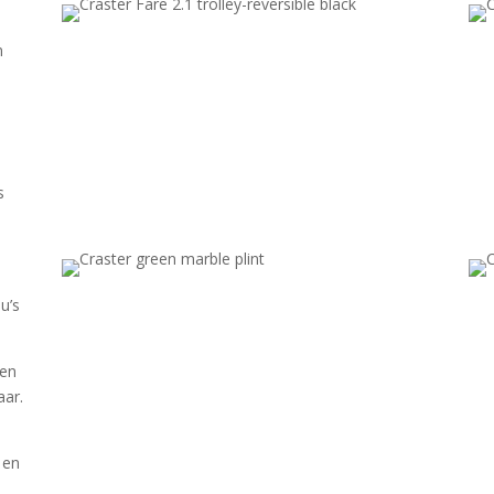
n
s
u’s
een
aar.
 en