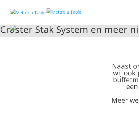
Craster Stak System en meer n
Naast on
wij ook
buffetm
een
Meer we