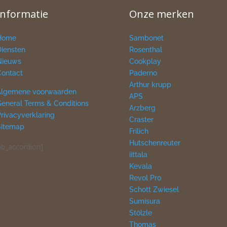
Informatie
Onze merken
Home
Sambonet
Diensten
Rosenthal
Nieuws
Cookplay
Contact
Paderno
Arthur krupp
Algemene voorwaarden
APS
General Terms & Conditions
Arzberg
Privacyverklaring
Craster
Sitemap
Frilich
Hutschenreuter
pb_accordion]
iittala
Kevala
Revol Pro
Schott Zwiesel
Sumisura
Stölzle
Thomas