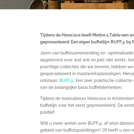
Tijdens de Horecava heeft Mettre a Table een we
gepresenteerd: Een eigen buffetlijn: BUFF@ by 
Jaren van buffetsamenstelling en -optimalisati
opgeleverd over wat wél en juist niet werkt. A
prachtige collecties die we leveren, hebben w
gespecialiseerd in maatwerkoplossingen. Hieruit 
ontstaan:
BUFF@
. Een zeer praktische collectie
van de belangrijke basis buffetelementen.
Tijdens de horecabeurs Horecava in Amsterd
buffetlijn voor het eerst gepresenteerd. De eer
positief.
Wilt u meer weten over BUFF@, of onze dienstve
gebied van buffetopstellingen? Of heeft u een