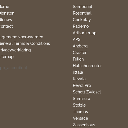
Home
Sambonet
Diensten
Rosenthal
Nieuws
Cookplay
Contact
Paderno
Arthur krupp
Algemene voorwaarden
APS
General Terms & Conditions
Arzberg
Privacyverklaring
Craster
Sitemap
Frilich
Hutschenreuter
pb_accordion]
iittala
Kevala
Revol Pro
Schott Zwiesel
Sumisura
Stölzle
Thomas
Versace
Zassenhaus