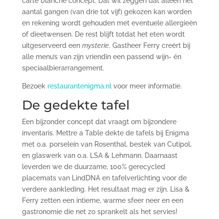
carte blanche concept. Dat wil zeggen dat alleen het
aantal gangen (van drie tot vijf) gekozen kan worden
en rekening wordt gehouden met eventuele allergieën
of dieetwensen. De rest blijft totdat het eten wordt
uitgeserveerd een
mysterie
. Gastheer Ferry creërt bij
alle menu’s van zijn vriendin een passend wijn- én
speciaalbierarrangement.
Bezoek
restaurantenigma.nl
voor meer informatie.
De gedekte tafel
Een bijzonder concept dat vraagt om bijzondere
inventaris. Mettre a Table dekte de tafels bij Enigma
met o.a. porselein van Rosenthal, bestek van Cutipol,
en glaswerk van o.a. LSA & Lehmann. Daarnaast
leverden we de duurzame, 100% gerecycled
placemats van LindDNA en tafelverlichting voor de
verdere aankleding. Het resultaat mag er zijn. Lisa &
Ferry zetten een intieme, warme sfeer neer en een
gastronomie die net zo sprankelt als het servies!