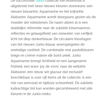
De succesvolle
Junto
collectie van Rosenthal is
uitgebreid met twee nieuwe kleuren stoneware; een
nieuwe blauwtint, Aquamarine en het krijtwitte
Alabaster. Aquamarine wordt doorgaans gezien als de
moeder der edelstenen. De naam alleen al is een
duidelijke referentie naar de subtiele kleurnuances,
reflecties en gelaagdheid van zeewater, van verfijnd
licht tot diep donkerblauw. De circulaire kleurlagen
van het nieuwe Junto-blauw weerspiegelen de
oneindige variëteit. De combinatie met pastelkleuren
beige en crème maken elk bord uniek. Junto
Aquamarine brengt lichtheid en een aangename
frisheid, een ware ‘joy de vivre’, naar de eettafel.
Alabaster, een nieuw wit glazuur dat exclusief
beschikbaar is voor vijf items uit de collectie, is een
mix van eenvoud en tijdloze schoonheid. De subtiele
kalkachtige tint kan worden gecombineerd met alle
kleuren in de Junto-reeks.