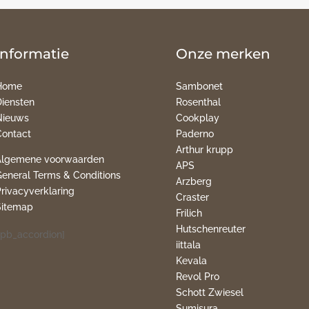
Informatie
Onze merken
Home
Sambonet
Diensten
Rosenthal
Nieuws
Cookplay
Contact
Paderno
Arthur krupp
Algemene voorwaarden
APS
General Terms & Conditions
Arzberg
Privacyverklaring
Craster
Sitemap
Frilich
Hutschenreuter
pb_accordion]
iittala
Kevala
Revol Pro
Schott Zwiesel
Sumisura