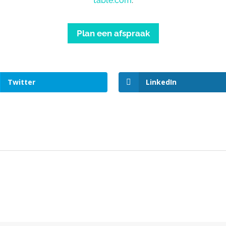
table.com
.
Plan een afspraak
Twitter
LinkedIn