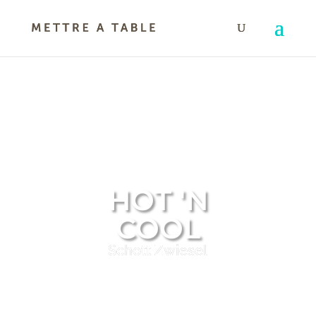
HOT 'N
COOL
Schott Zwiesel