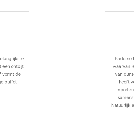
elangrijkste
Paderno b
 een ontbijt
waarvan ie
lf vormt de
van dunsc
ge buffet
heeft v
importeu
samenst
Natuurlijk