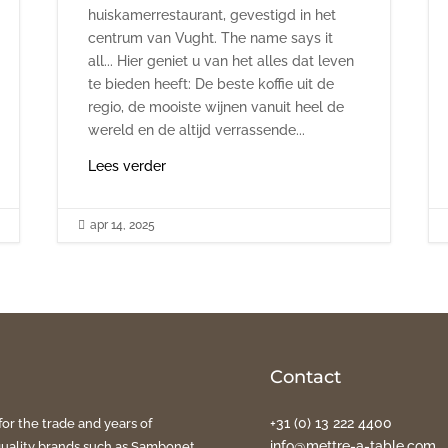
huiskamerrestaurant, gevestigd in het
centrum van Vught. The name says it
all... Hier geniet u van het alles dat leven
te bieden heeft: De beste koffie uit de
regio, de mooiste wijnen vanuit heel de
wereld en de altijd verrassende...
Lees verder

apr 14, 2025
Contact
+31 (0) 13 222 4400
for the trade and years of
info@mettre-a-table.com
quality brands such as Sambonet,