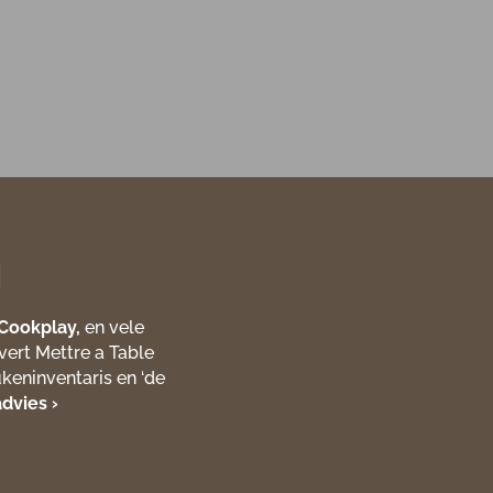
l
Cookplay,
en vele
vert Mettre a Table
ukeninventaris en ‘de
dvies ›