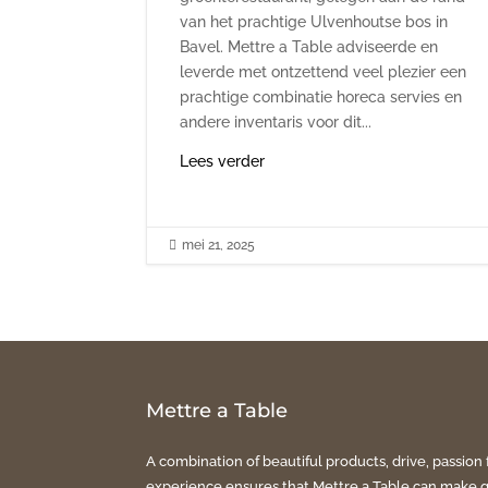
van het prachtige Ulvenhoutse bos in
Bavel. Mettre a Table adviseerde en
leverde met ontzettend veel plezier een
prachtige combinatie horeca servies en
andere inventaris voor dit...
Lees verder

mei 21, 2025
Mettre a Table
A combination of beautiful products, drive, passion 
experience ensures that Mettre a Table can make 