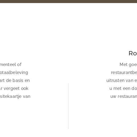
Ro
menteel of
Met goe
totaalbeleving
restaurantbe
rt de basis en
uitrusten van 
aar vergeet ook
u met een do
isitekaartje van
uw restauran